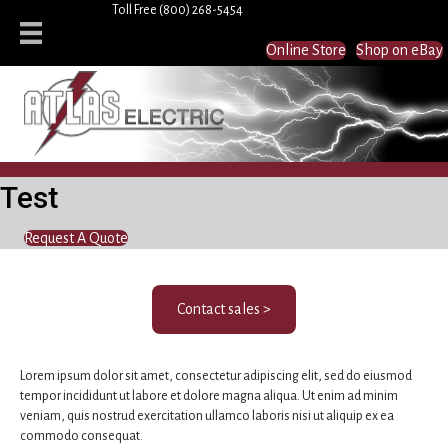
Toll Free
(800) 268-5454
Online Store
Shop on eBay
Test
Request A Quote
Contact sales >
Lorem ipsum dolor sit amet, consectetur adipiscing elit, sed do eiusmod
tempor incididunt ut labore et dolore magna aliqua. Ut enim ad minim
veniam, quis nostrud exercitation ullamco laboris nisi ut aliquip ex ea
commodo consequat.